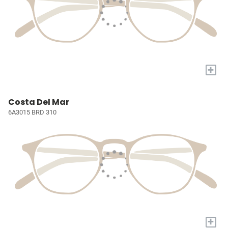
+
Costa Del Mar
6A3015 BRD 310
+