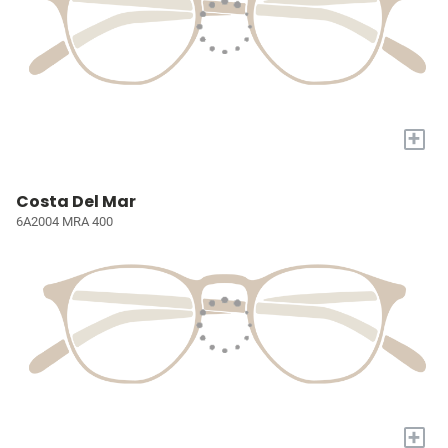
+
Costa Del Mar
6A2004 MRA 400
+