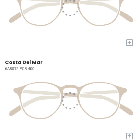
+
Costa Del Mar
6A8012 PCR 400
+