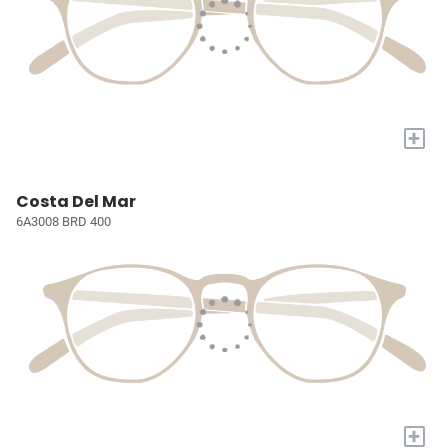
+
Costa Del Mar
6A3008 BRD 400
+