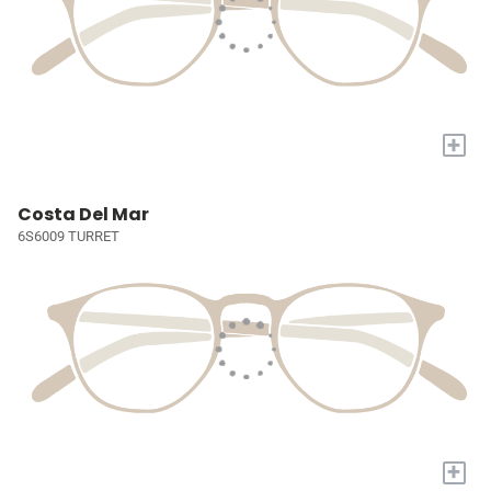
+
Costa Del Mar
6S6009 TURRET
+