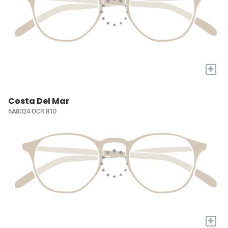
+
Costa Del Mar
6A8024 OCR 810
+