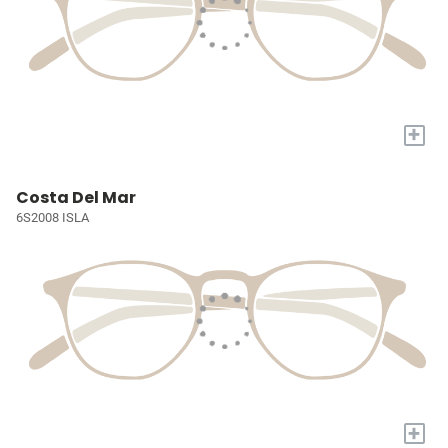
+
Costa Del Mar
6S2008 ISLA
+