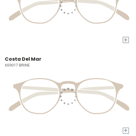
+
Costa Del Mar
6S9017 BRINE
+