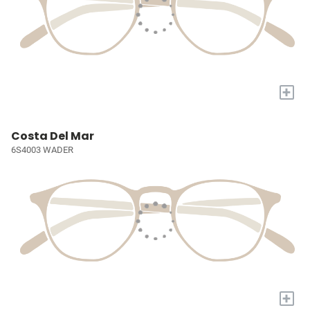
+
Costa Del Mar
6S4003 WADER
+