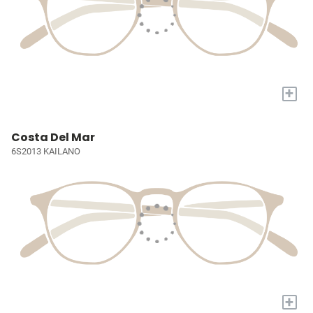
+
Costa Del Mar
6S2013 KAILANO
+