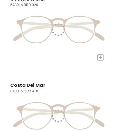
6A3016 BRD 320
+
Costa Del Mar
6A8015 OCR 410