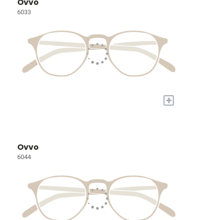
Ovvo
6033
+
Ovvo
6044