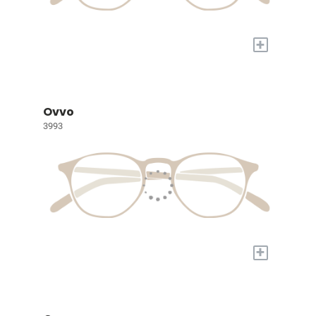
+
Ovvo
3993
+