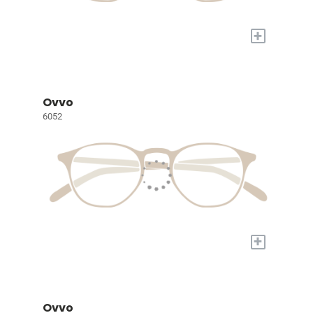
+
Ovvo
6052
+
Ovvo