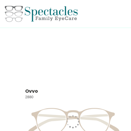
Ovvo
2880