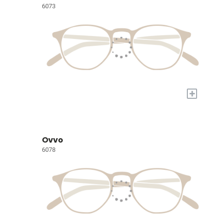
6073
+
Ovvo
6078