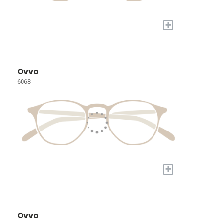
+
Ovvo
6068
+
Ovvo