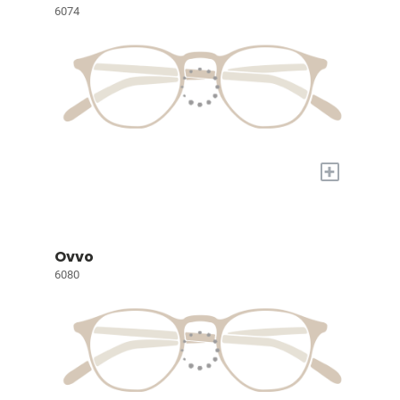
6074
+
Ovvo
6080