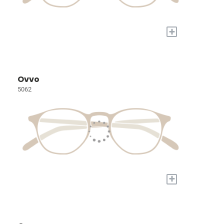
+
Ovvo
5062
+