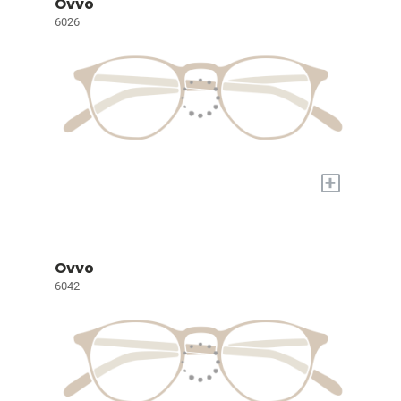
Ovvo
6026
+
Ovvo
6042