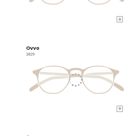
+
Ovvo
3829
+