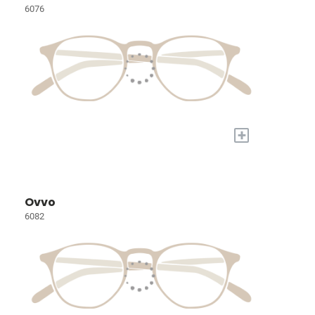
6076
+
Ovvo
6082