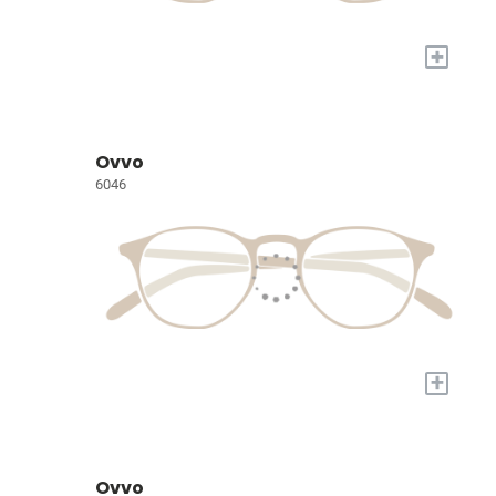
+
Ovvo
6046
+
Ovvo