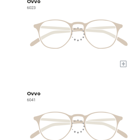
Ovvo
6023
+
Ovvo
6041