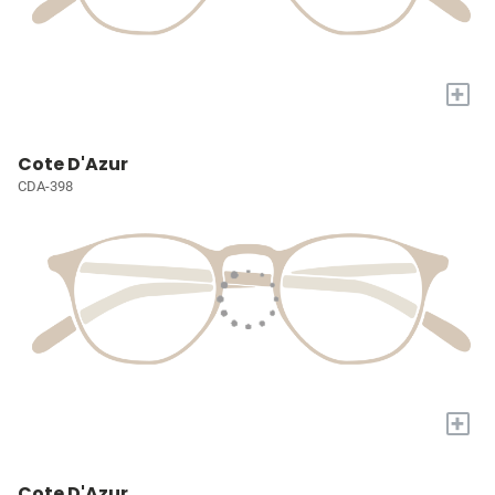
+
Cote D'Azur
CDA-398
+
Cote D'Azur