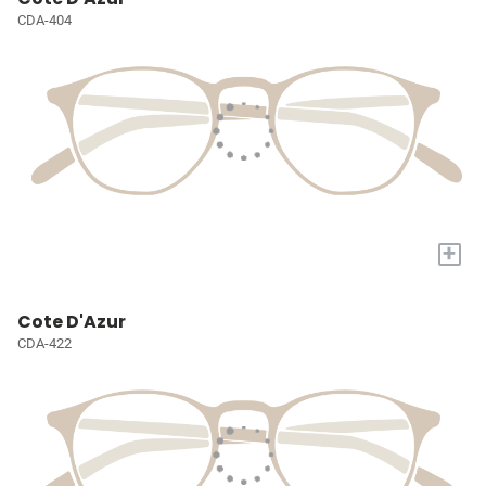
CDA-404
+
Cote D'Azur
CDA-422