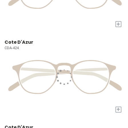
+
Cote D'Azur
CDA-424
+
Cote D'Azur