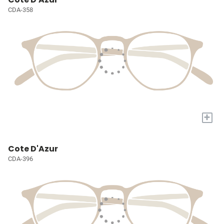
CDA-358
+
Cote D'Azur
CDA-396