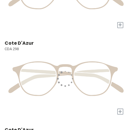
+
Cote D'Azur
CDA 298
+
Cote D'Azur