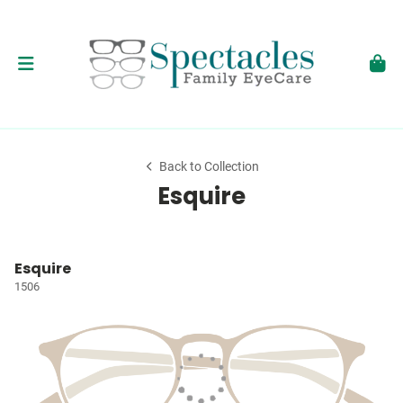
Back to Collection
Esquire
Esquire
1506