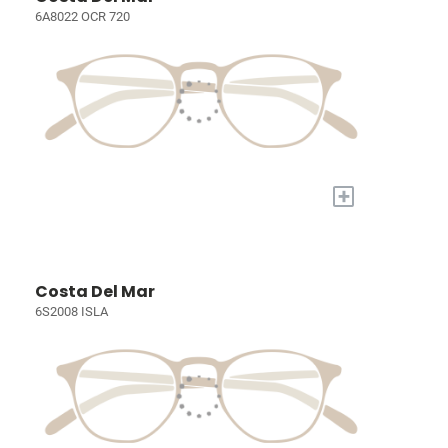
6A8022 OCR 720
+
Costa Del Mar
6S2008 ISLA