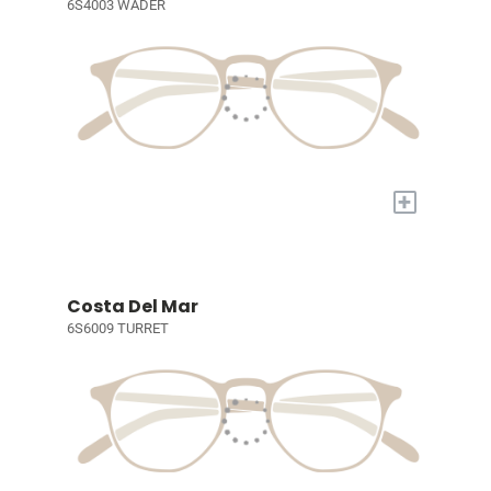
6S4003 WADER
+
Costa Del Mar
6S6009 TURRET