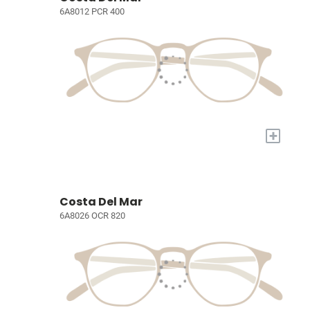
6A8012 PCR 400
+
Costa Del Mar
6A8026 OCR 820